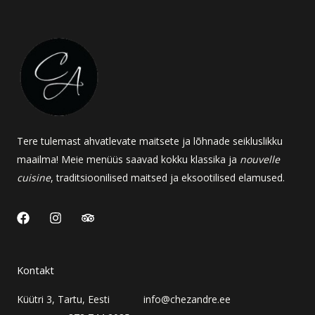
Tere tulemast ahvatlevate maitsete ja lõhnade seikluslikku
maailma! Meie menüüs saavad kokku klassika ja
nouvelle
cuisine
, traditsioonilised maitsed ja eksootilised elamused.
F
I
T
a
n
r
c
s
i
e
t
p
b
a
a
Kontakt
o
g
d
o
r
v
Küütri 3, Tartu, Eesti info@chezandre.ee
k
a
i