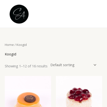
Skip
to
content
Home
/ Koogid
Koogid
Showing 1–12 of 16 results