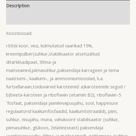
Description
Reviews (0)
Koostisosad:
rõõsk koor, vesi, külmutatud vaarikad 15%,
kreemipulber(suhkur,stabilisaator atsetüülitud
ditärklisadipaat, lõhna-ja
maitseained,piimasuhkur,paksendaja karrageen ja tema
naatriumi-, kaaliumi-, ja ammooniumisoolad, k.a.
furtsellaraan,toiduvärvid karoteenid: a)karoteenide segud /
b)beeta-karoteen ja riboflaviin (vitamiin B2), riboflaviin-5
´fosfaat, paksendaja jaanileivapuujahu, sool, happesuse
regulaatorid kaaliumfosfaadid, kaaliumtsitraadid), piim,
suhkur, nisujahu, muna, vahukoore stabilisaator (suhkur,
piimasuhkur, glükoos, želatiin(seast) paksendaja
jaanileivapuujahu, lõhna-ja maitseained), pohlamoos (suhkur,