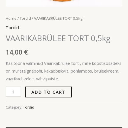
Home
/
Tordid
/ VAARIKABRÜLEE TORT 0,5kg
Tordid
VAARIKABRÜLEE TORT 0,5kg
14,00
€
Käsitööna valminud Vaarikabrülee tort , mille koostisosadeks
on muretaignapõhi, kakaobiskviit, pohlamoos, brüleekreem,
vaarikad, zelee, vahvlipuiste.
ADD TO CART
Category:
Tordid