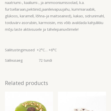
naatriumi-, kaaliumi-, ja ammooniumisoolad, k.a.
furtsellaraan,pektiinid,jaanileivapuujahu, kummiaraabik,
glükoos, karamell, lõhna-ja maitseained), kakao, sidrunimahl,
toiduvärv asorubiin, karmoisiin, mis võib avaldada kahjulikku
mõju laste aktiivsusele ja tähelepanuvõimele!
Säilitustingimused +2°C… +6°C
Säilivusaeg 72 tundi
Related products