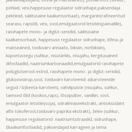
pohlad, vesi,happesuse regulaator sidrunhape,paksendaja
pektiinid, säilitusaine kaaliumsorbaat), margariin(rafineeritud
searasv, rapsiõli, vesi, sool,emulgaatorid letsitiin(päevalille),
rasvhapete mono- ja diglüt-seriidid, säilitusaine
kaaliumsorbaat, happesuse regulaator sidrunhape, lõhna-ja
maitseained, toiduvärv annaato, biksiin, norbiksiin),
küpsetussegu (suhkur, nisutärklis, nisujahu, kergitusained
difosfaadid, naatriumkarbonaadid,emulgaatorid rasvhapete
polüglütserool-estrid, rasvhapete mono- ja diglüt-seriidid,
glükoosisiirup,sool, toiduvärv karoteenid: a)karoteenide
segud / b)beeta-karoteen), vahvlipuiste (nisujahu, suhkur,
taimsed õlid (kookos,raps), lõssipulber, vanilliin, sool,
emulgaator letsitiin(soja), odralinnaseekstrakt, antioksüdant
alfa-tokoferool,toiduvärv paprika ekstrakt), želee (suhkur,
happesuse regulaatorid naatriumtsitraadid, sidrunhape,
Ekaaliumfosfaadid, paksendajad karrageen ja tema