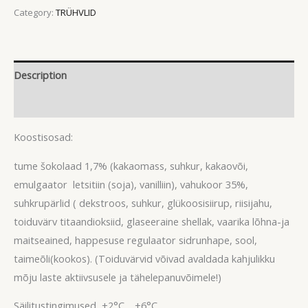
Category:
TRÜHVLID
Description
Reviews (0)
Koostisosad:
tume šokolaad 1,7% (kakaomass, suhkur, kakaovõi,
emulgaator letsitiin (soja), vanilliin), vahukoor 35%,
suhkrupärlid ( dekstroos, suhkur, glükoosisiirup, riisijahu,
toiduvärv titaandioksiid, glaseeraine shellak, vaarika lõhna-ja
maitseained, happesuse regulaator sidrunhape, sool,
taimeõli(kookos). (Toiduvärvid võivad avaldada kahjulikku
mõju laste aktiivsusele ja tähelepanuvõimele!)
Säilitustingimused +2°C… +6°C